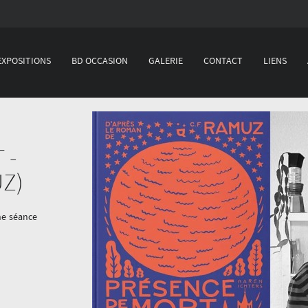
EXPOSITIONS
BD OCCASION
GALERIE
CONTACT
LIENS
 -
Z)
une séance